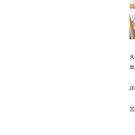
火
加
詳
三