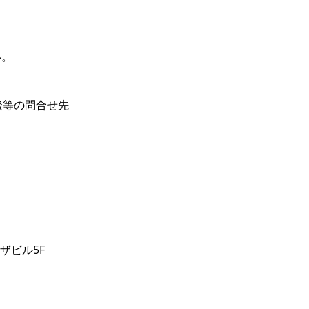
い。
談等の問合せ先
ザビル5F